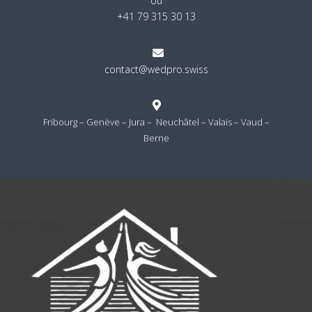
ou
+41 79 315 30 13

contact@wedpro.swiss

Fribourg – Genève – Jura – Neuchâtel – Valais – Vaud –
Berne