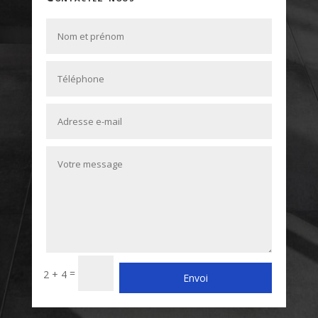
Alternative:
=
2 + 4
Envoi