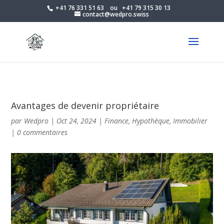
+41 76 331 51 63
ou
+41 79 315 30 13
contact@wedpro.swiss
Avantages de devenir propriétaire
par
Wedpro
|
Oct 24, 2024
|
Finance
,
Hypothèque
,
Immobilier
|
0 commentaires