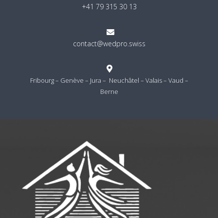
+41 79 315 30 13

contact@wedpro.swiss

Fribourg – Genève – Jura – Neuchâtel – Valais – Vaud –
Berne