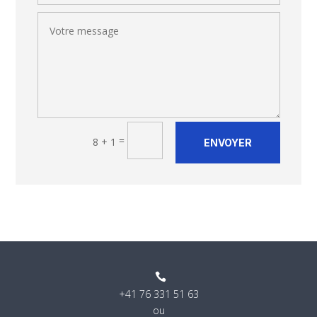
Alternative:
=
8 + 1
ENVOYER

+41 76 331 51 63
ou